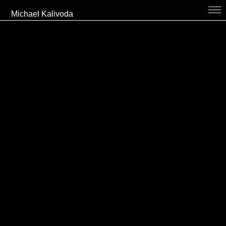
Michael Kalivoda
bio
projekte
diekitchen
zusammenarbeit // contact
cv
Links
de