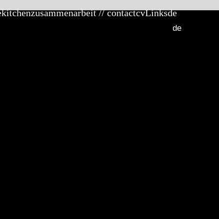
ekitchen
zusammenarbeit // contact
cv
Links
de
de