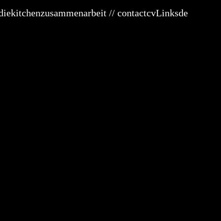
diekitchen
zusammenarbeit // contact
cv
Links
de